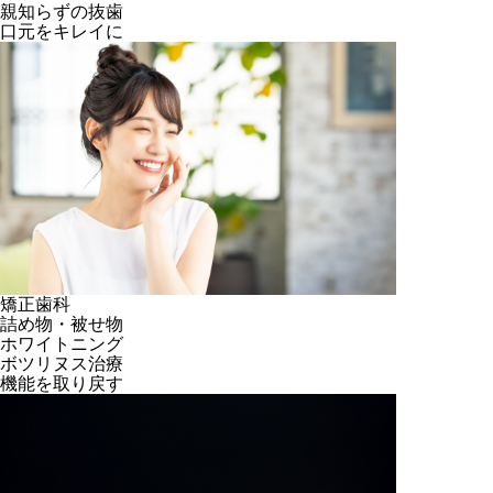
親知らずの抜歯
口元をキレイに
矯正歯科
詰め物・被せ物
ホワイトニング
ボツリヌス治療
機能を取り戻す